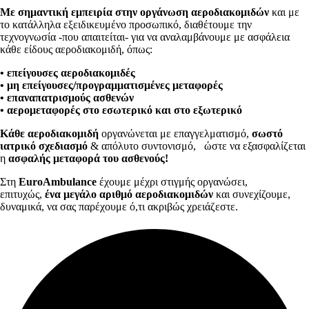
Με σημαντική εμπειρία στην οργάνωση αεροδιακομιδών
και με
το κατάλληλα εξειδικευμένο προσωπικό, διαθέτουμε την
τεχνογνωσία -που απαιτείται- για να αναλαμβάνουμε με ασφάλεια
κάθε είδους αεροδιακομιδή, όπως:
• επείγουσες αεροδιακομιδές
• μη επείγουσες/προγραμματισμένες μεταφορές
• επαναπατρισμούς ασθενών
• αερομεταφορές στο εσωτερικό και στο εξωτερικό
Κάθε αεροδιακομιδή
οργανώνεται με επαγγελματισμό,
σωστό
ιατρικό σχεδιασμό
& απόλυτο συντονισμό,
ώστε να εξασφαλίζεται
η
ασφαλής μεταφορά του ασθενούς!
Στη
EuroAmbulance
έχουμε μέχρι στιγμής οργανώσει,
επιτυχώς,
ένα μεγάλο αριθμό αεροδιακομιδών
και συνεχίζουμε,
δυναμικά, να σας παρέχουμε ό,τι ακριβώς χρειάζεστε.