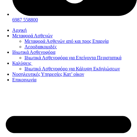
6987 558800
Αρχική
Μεταφορά Ασθενών
Μεταφορά Ασθενών από και προς Επαρχία
Αεροδιακομιδές
Ιδιωτικά Ασθενοφόρα
Ιδιωτικά Ασθενοφόρα για Επείγοντα Περιστατικά
Καλύψεις
Ιδιωτικό Ασθενοφόρο για Κάλυψη Εκδηλώσεων
Νοσηλευτικές Υπηρεσίες Κατ’ οίκον
Επικοινωνία