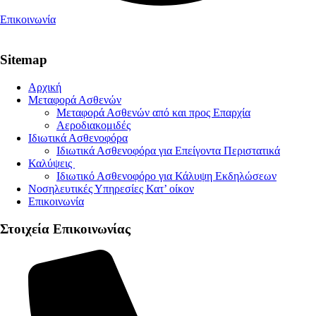
Επικοινωνία
Sitemap
Αρχική
Μεταφορά Ασθενών
Μεταφορά Ασθενών από και προς Επαρχία
Αεροδιακομιδές
Ιδιωτικά Ασθενοφόρα
Ιδιωτικά Ασθενοφόρα για Επείγοντα Περιστατικά
Καλύψεις
Ιδιωτικό Ασθενοφόρο για Κάλυψη Εκδηλώσεων
Νοσηλευτικές Υπηρεσίες Κατ’ οίκον
Επικοινωνία
Στοιχεία Επικοινωνίας