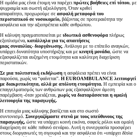
Η ομάδα μας είναι έτοιμη να παρέχει
πρώτες βοήθειες επί τόπου
, με
ψυχραιμία και σωστή αξιολόγηση. Όταν κριθεί
απαραίτητο, προχωρούμε σε
ασφαλή μεταφορά του
περιστατικού σε νοσοκομείο,
βάζοντας σε προτεραιότητα την
ασφάλεια και την αξιοπρέπεια κάθε ανθρώπου.
Η κάλυψη πραγματοποιείται με
ιδιωτικά ασθενοφόρα
πλήρως
εξοπλισμένα,
κατάλληλα για τις απαιτήσεις
μιας συναυλίας- διοργάνωσης
. Ανάλογα με το επίπεδο αναγκών,
υπάρχει δυνατότητα υποστήριξης και με
κινητή μονάδα
, ώστε να
εξασφαλίζεται αυξημένη ετοιμότητα και καλύτερη διαχείριση
περιστατικών.
Σε μια πολιτιστική εκδήλωση
η ασφάλεια πρέπει να είναι
παρούσα, χωρίς να “φαίνεται”.
Η EUROAMBULANCE λειτουργεί
με διακριτικότητα, αλλά με απόλυτη ετοιμότητα.
Η εμπειρία και ο
επαγγελματισμός των ανθρώπων μας εξασφαλίζουν άμεση
παρέμβαση -όταν χρειάζεται,
χωρίς να διαταράσσεται η ομαλή
λειτουργία της παραγωγής.
Η επιτυχία μιας κάλυψης βασίζεται και στο σωστό
συντονισμό.
Συνεργαζόμαστε στενά με τους υπεύθυνους της
παραγωγής,
ώστε να υπάρχει κοινή εικόνα, σαφείς ρόλοι και ομαλή
διαχείριση σε κάθε πιθανό σενάριο. Αυτή η συνεργασία προσφέρει
στους διοργανωτές τη σιγουριά και την ασφάλεια ότι «
υπάρχει δίπλα