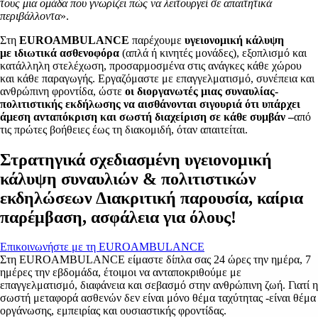
τους μια ομάδα που γνωρίζει πώς να λειτουργεί σε απαιτητικά
περιβάλλοντα
».
Στη
EUROAMBULANCE
παρέχουμε
υγειονομική κάλυψη
με
ιδιωτικά ασθενοφόρα
(απλά ή κινητές μονάδες), εξοπλισμό και
κατάλληλη στελέχωση, προσαρμοσμένα στις ανάγκες κάθε χώρου
και κάθε παραγωγής. Εργαζόμαστε με επαγγελματισμό, συνέπεια και
ανθρώπινη φροντίδα, ώστε
οι διοργανωτές μιας συναυλίας-
πολιτιστικής εκδήλωσης να αισθάνονται σιγουριά ότι υπάρχει
άμεση ανταπόκριση και σωστή διαχείριση σε κάθε συμβάν –
από
τις πρώτες βοήθειες έως τη διακομιδή, όταν απαιτείται.
Στρατηγικά σχεδιασμένη υγειονομική
κάλυψη συναυλιών & πολιτιστικών
εκδηλώσεων Διακριτική παρουσία, καίρια
παρέμβαση, ασφάλεια για όλους!
Επικοινωνήστε με τη EUROAMBULANCE
Στη EUROAMBULANCE είμαστε δίπλα σας 24 ώρες την ημέρα, 7
ημέρες την εβδομάδα, έτοιμοι να ανταποκριθούμε με
επαγγελματισμό, διαφάνεια και σεβασμό στην ανθρώπινη ζωή. Γιατί η
σωστή μεταφορά ασθενών δεν είναι μόνο θέμα ταχύτητας -είναι θέμα
οργάνωσης, εμπειρίας και ουσιαστικής φροντίδας.