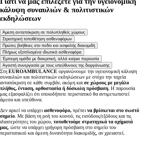
Γιατί να μας επιλέξετε για την υγειονομική
κάλυψη συναυλιών & πολιτιστικών
εκδηλώσεων
Άμεση ανταπόκριση σε πολυπληθείς χώρους
Στρατηγική τοποθέτηση ασθενοφόρων
Πρώτες βοήθειες στο πεδίο και ασφαλής διακομιδή
Πλήρως εξοπλισμένα ιδιωτικά ασθενοφόρα
Έμπειρη ομάδα με διακριτική, αλλά καίρια παρουσία
Αγαστή συνεργασία με τους υπεύθυνους της διοργάνωσης
Στη
EUROAMBULANCE
οργανώνουμε την υγειονομική κάλυψη
συναυλιών και πολιτιστικών εκδηλώσεων με στόχο την ταχεία
ανταπόκριση σε κάθε συμβάν, ακόμη και
σε χώρους με μεγάλο
πλήθος, ένταση, ορθοστασία ή δύσκολη πρόσβαση
. Η παρουσία
μας εξασφαλίζει ότι οποιοδήποτε περιστατικό θα αντιμετωπιστεί
άμεσα και υπεύθυνα.
Δεν αρκεί να υπάρχει
ασθενοφόρο,
πρέπει
να βρίσκεται στο σωστό
σημείο
. Με βάση τη ροή του κοινού, τις εισόδους/εξόδους και τις
ιδιαιτερότητες του χώρου,
τοποθετούμε στρατηγικά τα οχήματά
μας
, ώστε να υπάρχει γρήγορη πρόσβαση στο σημείο του
περιστατικού και άμεση δυνατότητα διακομιδής, αν χρειαστεί.