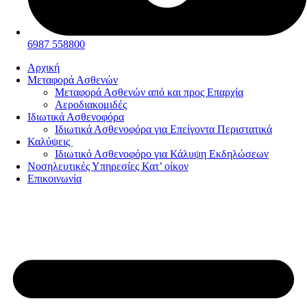
6987 558800
Αρχική
Μεταφορά Ασθενών
Μεταφορά Ασθενών από και προς Επαρχία
Αεροδιακομιδές
Ιδιωτικά Ασθενοφόρα
Ιδιωτικά Ασθενοφόρα για Επείγοντα Περιστατικά
Καλύψεις
Ιδιωτικό Ασθενοφόρο για Κάλυψη Εκδηλώσεων
Νοσηλευτικές Υπηρεσίες Κατ’ οίκον
Επικοινωνία